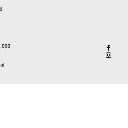
3
,000
al