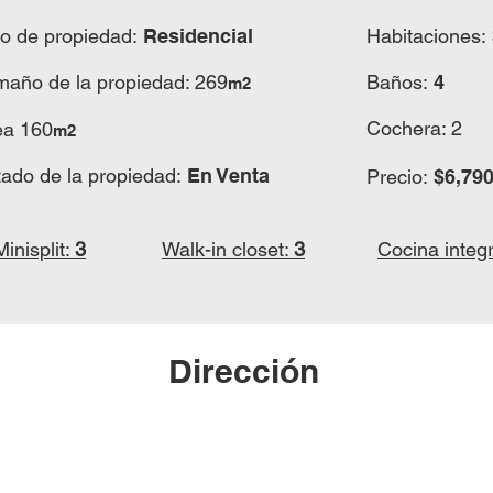
po de propiedad:
Residencial
Habitaciones:
maño de la propiedad: 269
Baños:
4
m2
Cochera: 2
ea 160
m2
tado de la propiedad:
En Venta
Precio:
$6,790
Minisplit:
3
Walk-in closet:
3
Cocina integr
Dirección