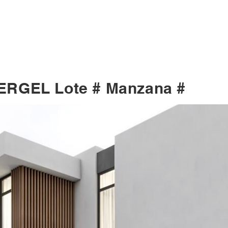
Inicio
Noso
ERGEL Lote # Manzana #